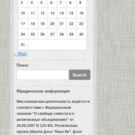
3
4
5
6
7
8
9
10
11
12
13
14
15
16
17
18
19
20
21
22
23
24
25
26
27
28
29
30
31
« Мар
Поиск
Юридическая информация
Миссионерская деятельность ведётся в
соответствии с Федеральным
законом "О свободе совести и о
религиозных объединениях" от
26.09.1997 N 125-ФЗ. Религиозная
группа (Школа Дзэн “Кван Ум”. Дзэн-