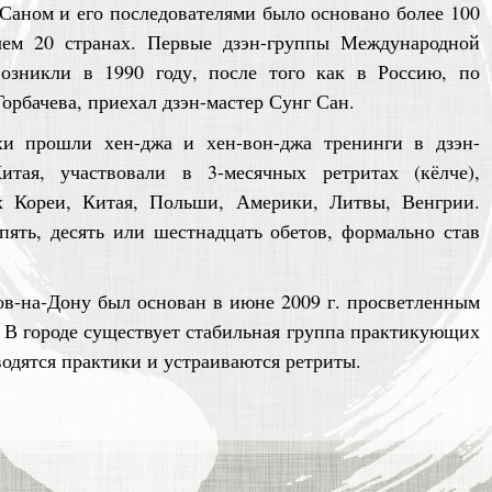
 Саном и его последователями было основано более 100
 чем 20 странах. Первые дзэн-группы Международной
зникли в 1990 году, после того как в Россию, по
рбачева, приехал дзэн-мастер Сунг Сан.
и прошли хен-джа и хен-вон-джа тренинги в дзэн-
тая, участвовали в 3-месячных ретритах (кёлче),
 Кореи, Китая, Польши, Америки, Литвы, Венгрии.
ять, десять или шестнадцать обетов, формально став
ов-на-Дону был основан в июне 2009 г. просветленным
 В городе существует стабильная группа практикующих
одятся практики и устраиваются ретриты.