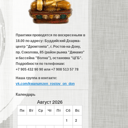
Практики проводятся по воскресеньям в
18.00 по адресу: Буддийский Дхарма-
центр "Дромтонпа", г. Ростов-на-Дону,
пр. Соколова, 85 (район рынка "Динамо"
и бассейна "Волна"), остановка "ЦГБ".
Подробности по телефонам:
+7 905 432 90 90 или +7 908 513 57 78
Наша группа в контакте:
vk.com/kwanumzen_rostov_on_don
Календарь
Август 2026
Пн
Вт
Ср
Чт
Пт
Сб
Вс
1
2