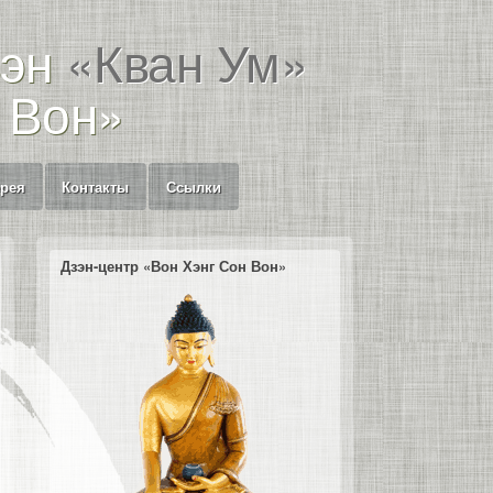
зэн
«Кван Ум»
 Вон»
ерея
Контакты
Ссылки
Дзэн-центр «Вон Хэнг Сон Вон»