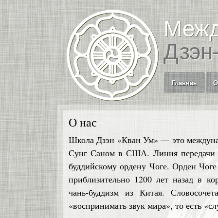
Межд
Дзэн
Главная
О
О нас
Школа Дзэн «Кван Ум» — это междунар
Сунг Саном в США. Линия передачи 
буддийскому ордену Чоге. Орден Чог
приблизительно 1200 лет назад в ко
чань-буддизм из Китая. Словосочет
«воспринимать звук мира», то есть «с