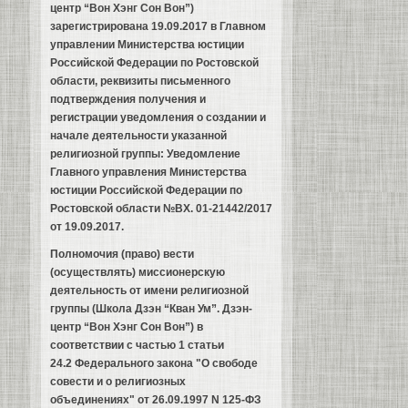
центр “Вон Хэнг Сон Вон”)
зарегистрирована 19.09.2017 в Главном
управлении Министерства юстиции
Российской Федерации по Ростовской
области, реквизиты письменного
подтверждения получения и
регистрации уведомления о создании и
начале деятельности указанной
религиозной группы: Уведомление
Главного управления Министерства
юстиции Российской Федерации по
Ростовской области
№ВХ. 01-21442/2017
от 19.09.2017
.
Полномочия (право) вести
(осуществлять) миссионерскую
деятельность от имени религиозной
группы (Школа Дзэн “Кван Ум”. Дзэн-
центр “Вон Хэнг Сон Вон”) в
соответствии с частью 1 статьи
24.2 Федерального закона "О свободе
совести и о религиозных
объединениях" от 26.09.1997 N 125-ФЗ