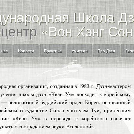
ународная Школа Д
-центр
«Вон Хэнг Сон
 нас
Новости
Практика
Учителя
Про Дзен
Гал
одная организация, созданная в 1983 г. Дзэн-мастером
учения школы дзэн «Кван Ум» восходит к корейскому
е — религиозный буддийский орден Кореи, основанный
рейском государстве Силла учителем Туи, принёсшим
ание «Кван Ум» в переводе с корейского означает
лушать с состраданием звуки Вселенной».