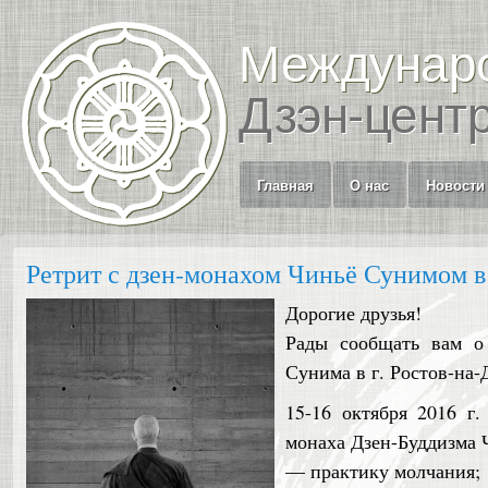
Междунар
Дзэн-цент
Главная
О нас
Новости
Ретрит с дзен-монахом Чиньё Сунимом в
Дорогие друзья!
Рады сообщать вам о
Сунима в г. Ростов-на-Д
15-16 октября 2016 г
монаха Дзен-Буддизма 
— практику молчания;