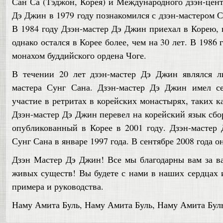
Сан Са (Тэджон, Корея) и Международного дзэн-цент
Дэ Джин в 1979 году познакомился с дзэн-мастером 
В 1984 году Дзэн-мастер Дэ Джин приехал в Корею, н
однако остался в Корее более, чем на 30 лет. В 1986
монахом буддийского ордена Чоге.
В течении 20 лет дзэн-мастер Дэ Джин являлся л
мастера Сунг Сана. Дзэн-мастер Дэ Джин имел с
участие в ретритах в корейских монастырях, таких 
Дзэн-мастер Дэ Джин перевел на корейский язык сбо
опубликованный в Корее в 2001 году. Дзэн-мастер
Сунг Сана в январе 1997 года. В сентябре 2008 года о
Дзэн Мастер Дэ Джин! Все мы благодарны вам за в
живых существ! Вы будете с нами в наших сердцах и
примера и руководства.
Наму Амита Буль, Наму Амита Буль, Наму Амита Бу