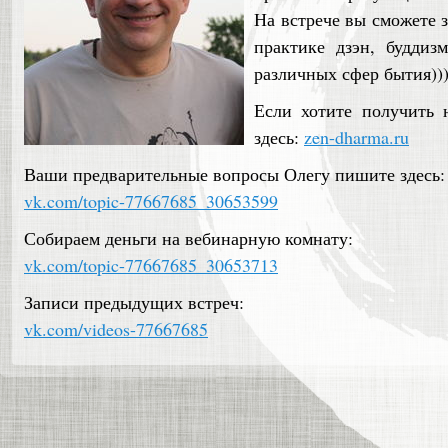
На встрече вы сможете 
практике дзэн, буддиз
различных сфер бытия)))
Если хотите получить н
здесь:
zen-dharma.ru
Ваши предварительные вопросы Олегу пишите здесь:
vk.com/topic-77667685_30653599
Собираем деньги на вебинарную комнату:
vk.com/topic-77667685_30653713
Записи предыдущих встреч:
vk.com/videos-77667685