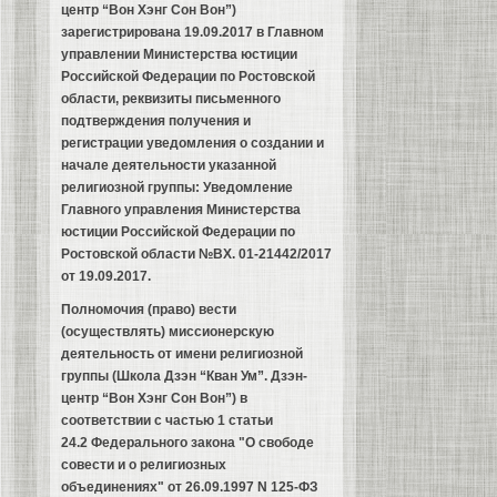
центр “Вон Хэнг Сон Вон”)
зарегистрирована 19.09.2017 в Главном
управлении Министерства юстиции
Российской Федерации по Ростовской
области, реквизиты письменного
подтверждения получения и
регистрации уведомления о создании и
начале деятельности указанной
религиозной группы: Уведомление
Главного управления Министерства
юстиции Российской Федерации по
Ростовской области
№ВХ. 01-21442/2017
от 19.09.2017
.
Полномочия (право) вести
(осуществлять) миссионерскую
деятельность от имени религиозной
группы (Школа Дзэн “Кван Ум”. Дзэн-
центр “Вон Хэнг Сон Вон”) в
соответствии с частью 1 статьи
24.2 Федерального закона "О свободе
совести и о религиозных
объединениях" от 26.09.1997 N 125-ФЗ