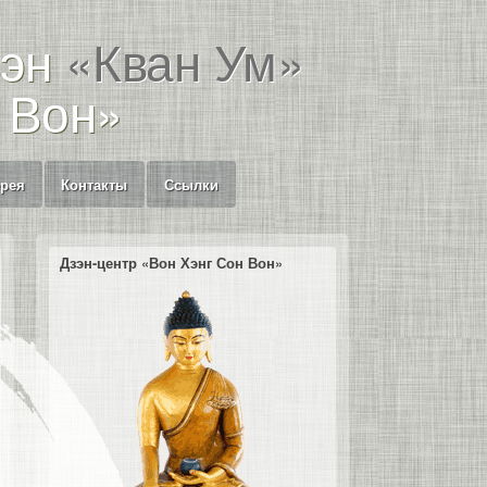
зэн
«Кван Ум»
 Вон»
ерея
Контакты
Ссылки
Дзэн-центр «Вон Хэнг Сон Вон»