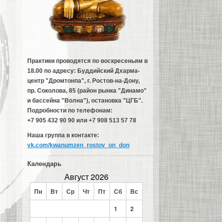
Практики проводятся по воскресеньям в
18.00 по адресу: Буддийский Дхарма-
центр "Дромтонпа", г. Ростов-на-Дону,
пр. Соколова, 85 (район рынка "Динамо"
и бассейна "Волна"), остановка "ЦГБ".
Подробности по телефонам:
+7 905 432 90 90 или +7 908 513 57 78
Наша группа в контакте:
vk.com/kwanumzen_rostov_on_don
Календарь
Август 2026
Пн
Вт
Ср
Чт
Пт
Сб
Вс
1
2