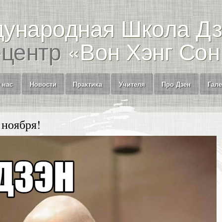
ународная Школа Д
-центр
«Вон Хэнг Сон
 нас
Новости
Практика
Учителя
Про Дзен
Гал
 ноября!