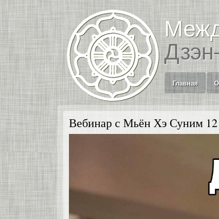
Межд
Дзэн
Главная
О
Вебинар с Мьён Хэ Суним 12