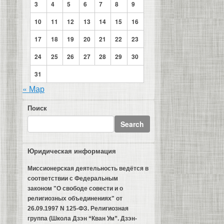
3
4
5
6
7
8
9
10
11
12
13
14
15
16
17
18
19
20
21
22
23
24
25
26
27
28
29
30
31
« Мар
Поиск
Юридическая информация
Миссионерская деятельность ведётся в
соответствии с Федеральным
законом "О свободе совести и о
религиозных объединениях" от
26.09.1997 N 125-ФЗ. Религиозная
группа (Школа Дзэн “Кван Ум”. Дзэн-