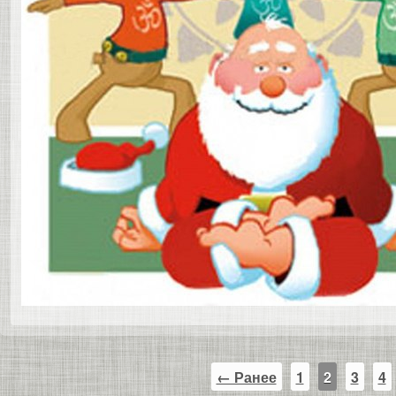
← Ранее
1
2
3
4