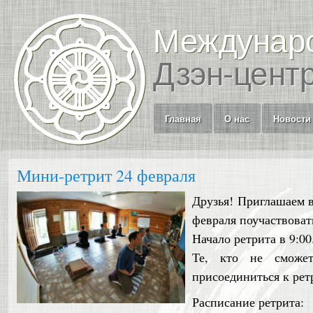
Междунар
Дзэн-цент
Главная
О нас
Новости
Мини-ретрит 24 февраля
Друзья! Приглашаем в
февраля поучаствоват
Начало ретрита в 9:00
Те, кто не сможет
присоединиться к ретр
Расписание ретрита: