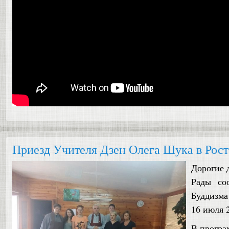
Приезд Учителя Дзен Олега Шука в Росто
Дорогие 
Рады со
Буддизма
16 июля 2
В програ