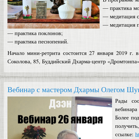
— практика мо
— медитация с
— медитация п
— практика поклонов;
— практика песнопений.
Начало мини-ретрита состоится 27 января 2019 г. в 
Соколова, 85, Буддийский Дхарма-центр «Дромтонп
Вебинар с мастером Дхармы Олегом Шук
Рады со
вебинар
Более по
получ
ссылке:
h