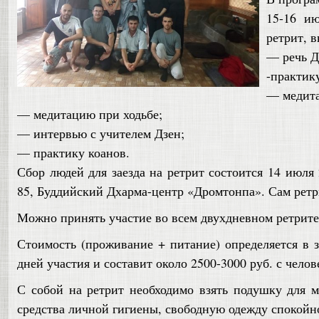
15-16 и
ретрит, 
— речь Д
-практик
— медита
— медитацию при ходьбе;
— интервью с учителем Дзен;
— практику коанов.
Сбор людей для заезда на ретрит состоится 14 июля 2
85, Буддийский Дхарма-центр «Дромтонпа». Сам ретри
Можно принять участие во всем двухдневном ретрите 
Стоимость (проживание + питание) определяется в з
дней участия и составит около 2500-3000 руб. с челов
С собой на ретрит необходимо взять подушку для 
средства личной гигиены, свободную одежду спокойно