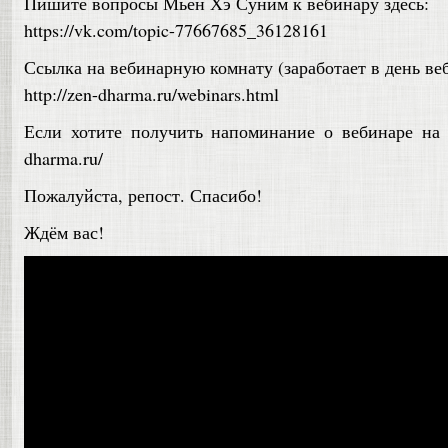
Пишите вопросы Мьён Хэ Суним к вебинару здесь:
https://vk.com/topic-77667685_36128161
Ссылка на вебинарную комнату (заработает в день ве
http://zen-dharma.ru/webinars.html
Если хотите получить напоминание о вебинаре на e-m
dharma.ru/
Пожалуйста, репост. Спасибо!
Ждём вас!