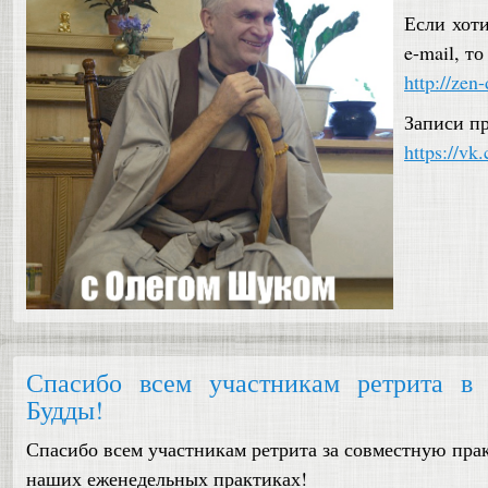
Если хот
e-mail, то
http://zen
Записи п
https://v
Спасибо всем участникам ретрита в 
Будды!
Спасибо всем участникам ретрита за совместную пра
наших еженедельных практиках!